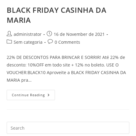
BLACK FRIDAY CASINHA DA
MARIA
Post
Post
administrator
16 de November de 2021
author:
published:
Post
Post
Sem categoria
0 Comments
category:
comments:
22% DE DESCONTOS PARA BRINCAR E SORRIR! Até 22% de
desconto: 10%OFF em todo site + 12% no boleto. USE O
VOUCHER:BLACK10 Aproveite a BLACK FRIDAY CASINHA DA
MARIA pra…
BLACK
Continue Reading
FRIDAY
CASINHA
DA
MARIA
Pre
Es