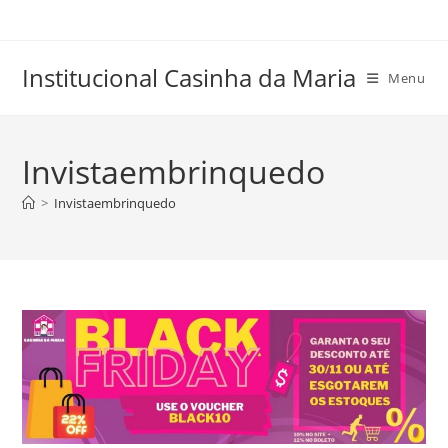
Skip
to
content
Institucional Casinha da Maria
Menu
Invistaembrinquedo
>
Invistaembrinquedo