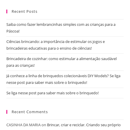
to
Recent Posts
clo
the
Saiba como fazer lembrancinhas simples com as crianças para a
sea
Páscoa!
pan
Ciências brincando: a importância de estimular os jogos e
brincadeiras educativas para o ensino de ciências!
Brincadeira de cozinhar: como estimular a alimentação saudável
para as crianças!
Já conhece a linha de brinquedos colecionáveis DIY Models? Se liga
nesse post para saber mais sobre o brinquedo!
Se liga nesse post para saber mais sobre o brinquedo!
Recent Comments
CASINHA DA MARIA
on
Brincar, criar e reciclar. Criando seu próprio