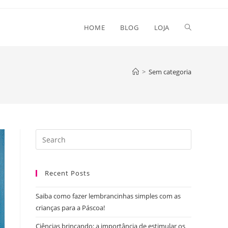
Toggle
HOME
BLOG
LOJA
website
>
Sem categoria
search
Press
Escape
to
Recent Posts
close
the
Saiba como fazer lembrancinhas simples com as
search
crianças para a Páscoa!
panel.
Ciências brincando: a importância de estimular os