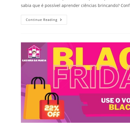
sabia que é possível aprender ciências brincando? Conf
Ciências
Continue Reading
Brincando:
A
Importância
De
Estimular
Os
Jogos
E
Brincadeiras
Educativas
Para
O
Ensino
De
Ciências!