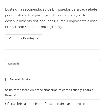
category:
comments:
Existe uma recomendação de brinquedos para cada idade,
por questões de segurança e de potencialização do
desenvolvimento dos pequenos. O mais importante é você
brincar com seu filho com segurança.
Você
Continue Reading
Sabe
Escolher
O
Brinquedo
Certo
Para
O
Pre
Seu
Es
Filho?
to
Recent Posts
clo
the
Saiba como fazer lembrancinhas simples com as crianças para a
sea
Páscoa!
pan
Ciências brincando: a importância de estimular os jogos e