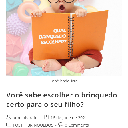
Bebê lendo livro
Você sabe escolher o brinquedo
certo para o seu filho?
Post
Post
administrator
16 de June de 2021
author:
published:
Post
Post
POST | BRINQUEDOS
0 Comments