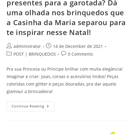
presentes para a garotada? Dá
uma olhada nos brinquedos que
a Casinha da Maria separou para
te inspirar nesse Natal!
Post
Post
administrator
14 de December de 2021
author:
published:
Post
Post
POST | BRINQUEDOS
0 Comments
category:
comments:
Pra sua Princesa ou Príncipe brilhar com muita elegância!
Imaginar e criar: joias, coroas e acessórios lindos! Peças
coloridas com glitter e peças douradas, pra dar aquele
glamour a brincadeira!
O
Continue Reading
Natal
Está
Quase
Chegando
E
Você