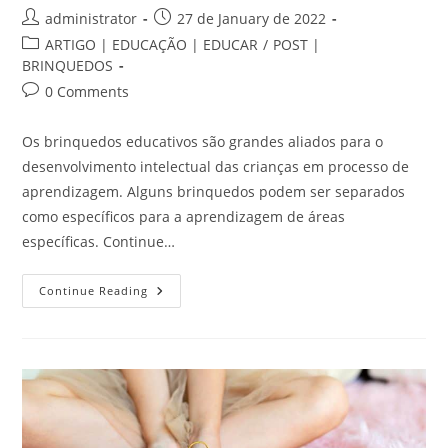
Post
Post
administrator
27 de January de 2022
author:
published:
Post
ARTIGO | EDUCAÇÃO | EDUCAR
/
POST |
category:
BRINQUEDOS
Post
0 Comments
comments:
Os brinquedos educativos são grandes aliados para o
desenvolvimento intelectual das crianças em processo de
aprendizagem. Alguns brinquedos podem ser separados
como específicos para a aprendizagem de áreas
específicas. Continue…
Você
Continue Reading
Sabia
Que
Os
Brinquedos
Educativos
Podem
Promover
A
Aprendizagem
De
Ciências?