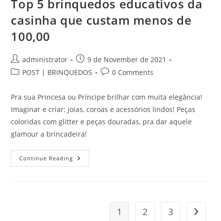
Top 5 brinquedos educativos da
casinha que custam menos de
100,00
Post
Post
administrator
9 de November de 2021
author:
published:
Post
Post
POST | BRINQUEDOS
0 Comments
category:
comments:
Pra sua Princesa ou Príncipe brilhar com muita elegância!
Imaginar e criar: joias, coroas e acessórios lindos! Peças
coloridas com glitter e peças douradas, pra dar aquele
glamour a brincadeira!
Top
Continue Reading
5
Brinquedos
Educativos
Da
Casinha
Que
Custam
1
2
3
Go to t
Menos
De