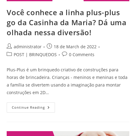
Você conhece a linha plus-plus
go da Casinha da Maria? Dá uma
olhada nessa diversão!
Post
Post
administrator
18 de March de 2022
author:
published:
Post
Post
POST | BRINQUEDOS
0 Comments
category:
comments:
Plus-Plus é um brinquedo criativo de construções para
horas de brincadeira. Crianças - meninos e meninas e toda
a família se divertem usando a imaginação para montar
construções em 2D…
Você
Continue Reading
Conhece
A
Linha
Plus-
Plus
Go