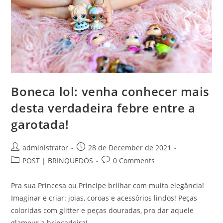
Boneca lol: venha conhecer mais
desta verdadeira febre entre a
garotada!
Post
Post
administrator
28 de December de 2021
author:
published:
Post
Post
POST | BRINQUEDOS
0 Comments
category:
comments:
Pra sua Princesa ou Príncipe brilhar com muita elegância!
Imaginar e criar: joias, coroas e acessórios lindos! Peças
coloridas com glitter e peças douradas, pra dar aquele
glamour a brincadeira!