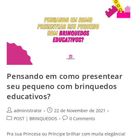
Ainda
Não
Garantiu
Os
Presentes
Para
A
Garotada?
Dá
Uma
Olhada
Nos
Brinquedos
Que
A
Casinha
Da
Pensando em como presentear
Maria
Separou
Para
seu pequeno com brinquedos
Te
Inspirar
educativos?
Nesse
Natal!
Post
Post
administrator
22 de November de 2021
author:
published:
Post
Post
POST | BRINQUEDOS
0 Comments
category:
comments:
Pra sua Princesa ou Príncipe brilhar com muita elegância!