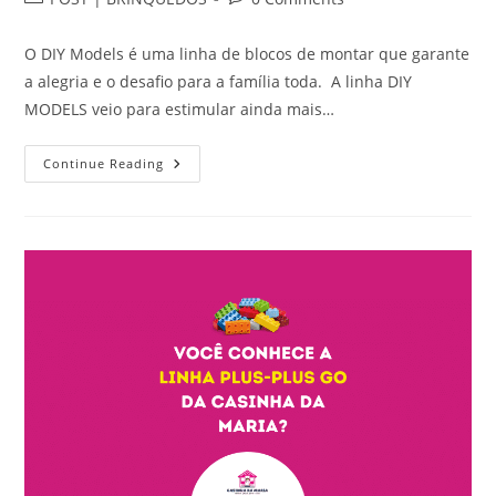
category:
comments:
O DIY Models é uma linha de blocos de montar que garante
a alegria e o desafio para a família toda. A linha DIY
MODELS veio para estimular ainda mais…
Se
Continue Reading
Liga
Nesse
Post
Para
Saber
Mais
Sobre
O
Brinquedo!