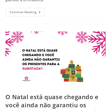
Boneca
Continue Reading
Lol:
Venha
Conhecer
Mais
Desta
Verdadeira
Febre
Entre
A
Garotada!
O Natal está quase chegando e
você ainda não garantiu os