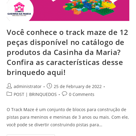
As
Melhores
Opções
De
Pagamento
Para
Facilitar
Você conhece o track maze de 12
A
Alegria
Da
peças disponível no catálogo de
Criançada!
produtos da Casinha da Maria?
Confira as características desse
brinquedo aqui!
Post
Post
administrator
25 de February de 2022
author:
published:
Post
Post
POST | BRINQUEDOS
0 Comments
category:
comments:
O Track Maze é um conjunto de blocos para construção de
pistas para meninos e meninas de 3 anos ou mais. Com ele,
você pode se divertir construindo pistas para…