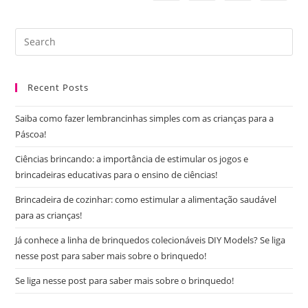
100,00
Pre
Es
to
Recent Posts
clo
the
Saiba como fazer lembrancinhas simples com as crianças para a
sea
Páscoa!
pan
Ciências brincando: a importância de estimular os jogos e
brincadeiras educativas para o ensino de ciências!
Brincadeira de cozinhar: como estimular a alimentação saudável
para as crianças!
Já conhece a linha de brinquedos colecionáveis DIY Models? Se liga
nesse post para saber mais sobre o brinquedo!
Se liga nesse post para saber mais sobre o brinquedo!