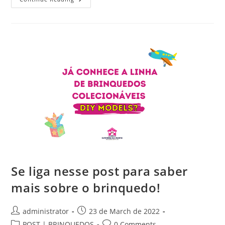
Conhece
A
Linha
De
Brinquedos
Colecionáveis
DIY
Models?
Se
Liga
Nesse
Post
Para
Saber
Mais
Sobre
O
Brinquedo!
Se liga nesse post para saber
mais sobre o brinquedo!
Post
Post
administrator
23 de March de 2022
author:
published:
Post
Post
POST | BRINQUEDOS
0 Comments