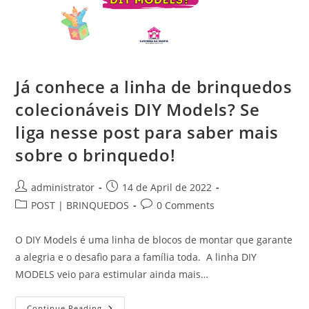
Já conhece a linha de brinquedos
colecionáveis DIY Models? Se
liga nesse post para saber mais
sobre o brinquedo!
Post
Post
administrator
14 de April de 2022
author:
published:
Post
Post
POST | BRINQUEDOS
0 Comments
category:
comments:
O DIY Models é uma linha de blocos de montar que garante
a alegria e o desafio para a família toda. A linha DIY
MODELS veio para estimular ainda mais…
Já
Continue Reading