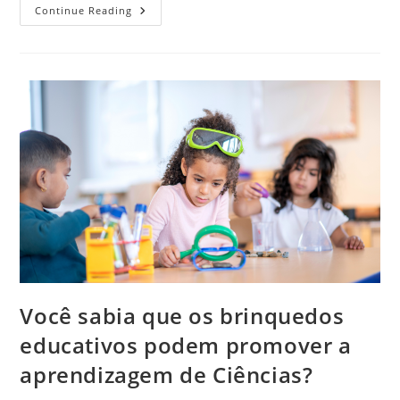
Você
Continue Reading
Conhece
O
Track
Maze
De
12
Peças
Disponível
No
Catálogo
De
Produtos
Da
Casinha
Da
Maria?
Confira
As
Características
Desse
Brinquedo
Aqui!
Você sabia que os brinquedos
educativos podem promover a
aprendizagem de Ciências?