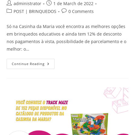
Post
Post
administrator
1 de March de 2022
author:
published:
Post
Post
POST | BRINQUEDOS
0 Comments
category:
comments:
Só na Casinha da Maria você encontra as melhores opções
em brinquedos educativos e ainda tem 12% de desconto
nos pagamentos à vista, possibilidade de parcelamento e o
melhor: o…
Tá
Continue Reading
Pensando
Em
Presentear
O
Seu
Pequeno,
Mas
O
Dinheiro
Tá
Curto?
A
Casinha
Da
Maria
Tem