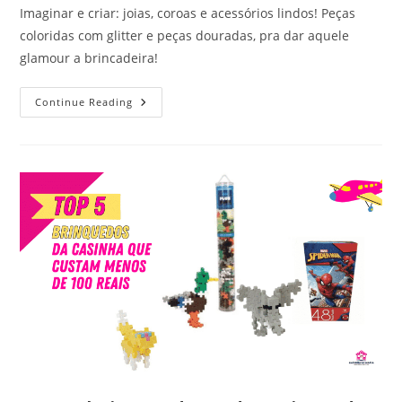
Imaginar e criar: joias, coroas e acessórios lindos! Peças
coloridas com glitter e peças douradas, pra dar aquele
glamour a brincadeira!
Pensando
Continue Reading
Em
Como
Presentear
Seu
Pequeno
Com
Brinquedos
Educativos?