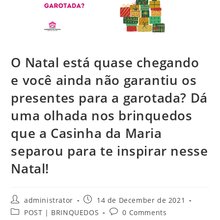
O Natal está quase chegando
e você ainda não garantiu os
presentes para a garotada? Dá
uma olhada nos brinquedos
que a Casinha da Maria
separou para te inspirar nesse
Natal!
Post
Post
administrator
14 de December de 2021
author:
published:
Post
Post
POST | BRINQUEDOS
0 Comments