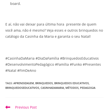
board.
E aí, não vai deixar para última hora presente de quem
você ama, não é mesmo? Veja esses e outros brinquedos no
catálogo da Casinha da Maria e garanta o seu Natal!
#CasinhaDaMaria #DiaDaFamília #BrinquedosEducativos
#DesenvolvimentoPedagógico #Família #Funko #Presentes
#Natal #FimDeAno
TAGS
:
APRENDIZAGEM
,
BRINQUEDOS
,
BRINQUEDOS EDUCATIVOS
,
BRINQUEDOSEDUCATIVOS
,
CASINHADAMARIA
,
MÉTODOS
,
PEDAGOGIA
Read
Previous Post