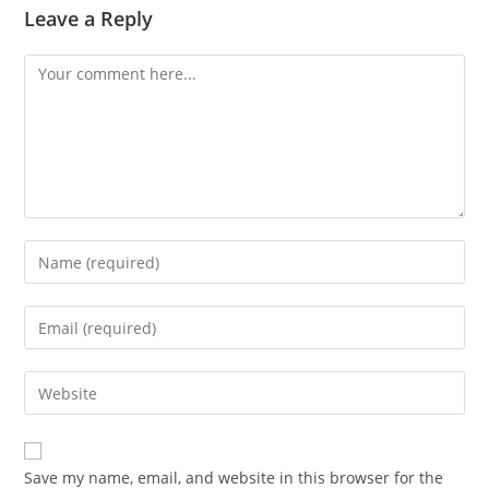
Leave a Reply
Comment
Enter
your
name
Enter
or
your
username
email
Enter
to
address
your
comment
to
website
comment
URL
Save my name, email, and website in this browser for the