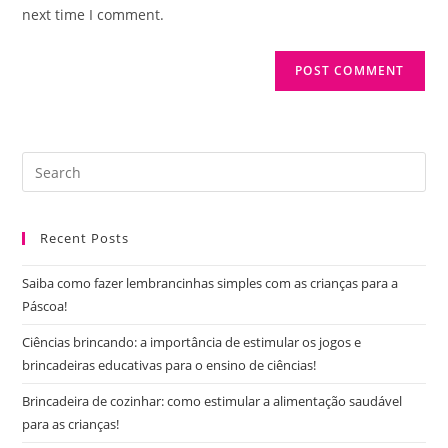
(optional)
next time I comment.
Pre
Es
to
Recent Posts
clo
the
Saiba como fazer lembrancinhas simples com as crianças para a
sea
Páscoa!
pan
Ciências brincando: a importância de estimular os jogos e
brincadeiras educativas para o ensino de ciências!
Brincadeira de cozinhar: como estimular a alimentação saudável
para as crianças!