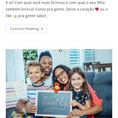
E aí? Com qual você mais brincou e com qual o seu filho
também brinca? Conta pra gente. Deixe o coração
ou o
like
pra gente saber.
Existem
Continue Reading
Brinquedos
Que
Não
Saem
De
Moda
Nunca!
Quer
Ver?