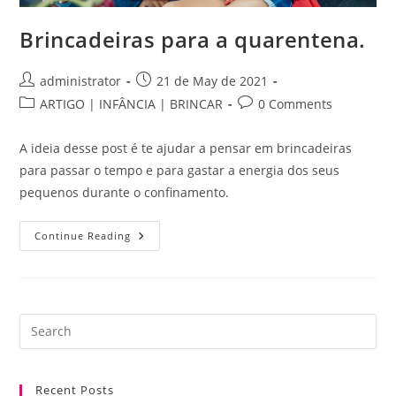
Brincadeiras para a quarentena.
Post
Post
administrator
21 de May de 2021
author:
published:
Post
Post
ARTIGO | INFÂNCIA | BRINCAR
0 Comments
category:
comments:
A ideia desse post é te ajudar a pensar em brincadeiras
para passar o tempo e para gastar a energia dos seus
pequenos durante o confinamento.
Brincadeiras
Continue Reading
Para
A
Quarentena.
Pre
Es
to
Recent Posts
clo