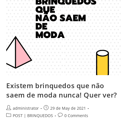
Existem brinquedos que não
saem de moda nunca! Quer ver?
Post
Post
administrator
29 de May de 2021
author:
published:
Post
Post
POST | BRINQUEDOS
0 Comments
category:
comments: