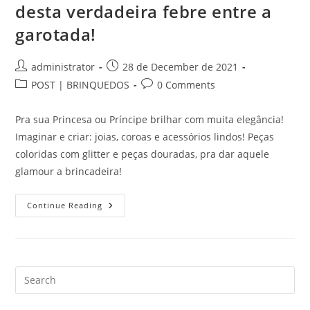
De
desta verdadeira febre entre a
Muita
Alegria,
garotada!
Saúde
E
Prosperidade!
Post
Post
administrator
28 de December de 2021
author:
published:
Post
Post
POST | BRINQUEDOS
0 Comments
category:
comments:
Pra sua Princesa ou Príncipe brilhar com muita elegância!
Imaginar e criar: joias, coroas e acessórios lindos! Peças
coloridas com glitter e peças douradas, pra dar aquele
glamour a brincadeira!
Boneca
Continue Reading
Lol:
Venha
Conhecer
Mais
Desta
Verdadeira
Febre
Pre
Entre
Es
A
Garotada!
to