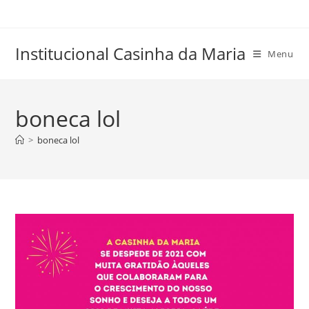
Skip
to
content
Institucional Casinha da Maria
Menu
boneca lol
>
boneca lol