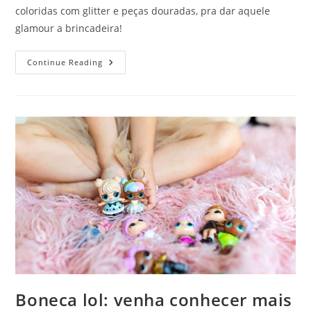
coloridas com glitter e peças douradas, pra dar aquele
glamour a brincadeira!
A
Continue Reading
Casinha
Da
Maria
Se
Despede
De
2021
Com
Muita
Gratidão
Àqueles
Que
Colaboraram
Para
O
Crescimento
Do
Nosso
Sonho
E
Deseja
A
Todos
Boneca lol: venha conhecer mais
Um
2022