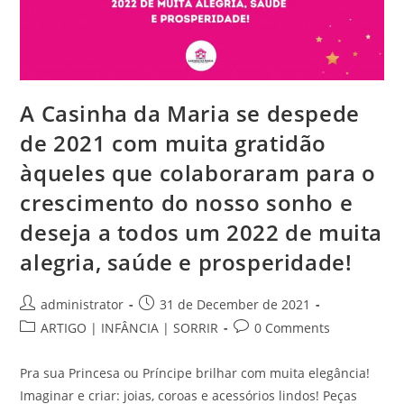
A Casinha da Maria se despede
de 2021 com muita gratidão
àqueles que colaboraram para o
crescimento do nosso sonho e
deseja a todos um 2022 de muita
alegria, saúde e prosperidade!
Post
Post
administrator
31 de December de 2021
author:
published:
Post
Post
ARTIGO | INFÂNCIA | SORRIR
0 Comments
category:
comments:
Pra sua Princesa ou Príncipe brilhar com muita elegância!
Imaginar e criar: joias, coroas e acessórios lindos! Peças