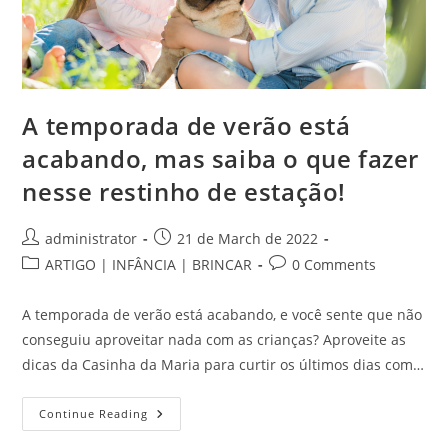
A temporada de verão está
acabando, mas saiba o que fazer
nesse restinho de estação!
Post
Post
administrator
21 de March de 2022
author:
published:
Post
Post
ARTIGO | INFÂNCIA | BRINCAR
0 Comments
category:
comments:
A temporada de verão está acabando, e você sente que não
conseguiu aproveitar nada com as crianças? Aproveite as
dicas da Casinha da Maria para curtir os últimos dias com…
A
Continue Reading
Temporada
De