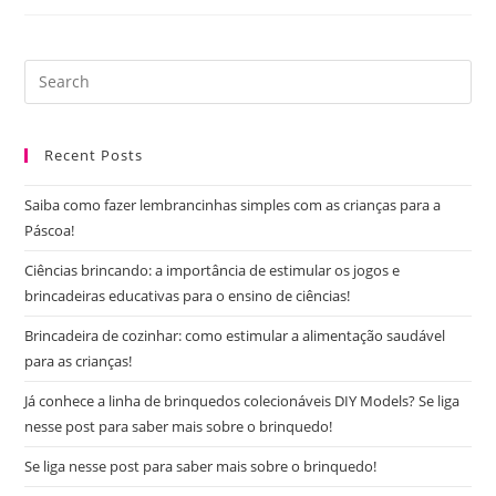
Verão
Está
Acabando,
Mas
Saiba
Pre
O
Es
Que
Fazer
to
Nesse
Restinho
Recent Posts
clo
De
Estação!
the
Saiba como fazer lembrancinhas simples com as crianças para a
sea
Páscoa!
pan
Ciências brincando: a importância de estimular os jogos e
brincadeiras educativas para o ensino de ciências!
Brincadeira de cozinhar: como estimular a alimentação saudável
para as crianças!
Já conhece a linha de brinquedos colecionáveis DIY Models? Se liga
nesse post para saber mais sobre o brinquedo!
Se liga nesse post para saber mais sobre o brinquedo!