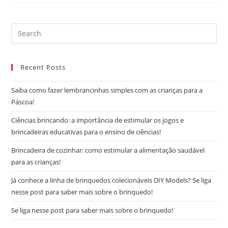
Vídeos
Educativos
Do
Instituto
Pre
Butantan
Es
to
Recent Posts
clo
the
Saiba como fazer lembrancinhas simples com as crianças para a
sea
Páscoa!
pan
Ciências brincando: a importância de estimular os jogos e
brincadeiras educativas para o ensino de ciências!
Brincadeira de cozinhar: como estimular a alimentação saudável
para as crianças!
Já conhece a linha de brinquedos colecionáveis DIY Models? Se liga
nesse post para saber mais sobre o brinquedo!
Se liga nesse post para saber mais sobre o brinquedo!