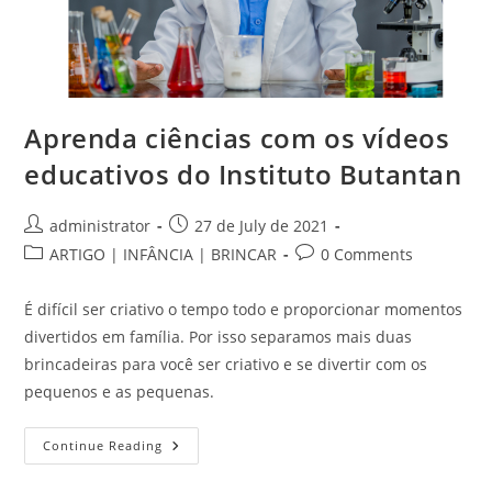
Aprenda ciências com os vídeos
educativos do Instituto Butantan
Post
Post
administrator
27 de July de 2021
author:
published:
Post
Post
ARTIGO | INFÂNCIA | BRINCAR
0 Comments
category:
comments:
É difícil ser criativo o tempo todo e proporcionar momentos
divertidos em família. Por isso separamos mais duas
brincadeiras para você ser criativo e se divertir com os
pequenos e as pequenas.
Aprenda
Continue Reading
Ciências
Com
Os