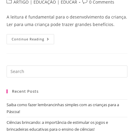
author:
published:
Post
Post
ARTIGO | EDUCAÇÃO | EDUCAR
0 Comments
category:
comments:
A leitura é fundamental para o desenvolvimento da criança.
Ler para uma criança pode trazer grandes benefícios.
Brincar
Continue Reading
E
Aprender:
Como
Ensinar
As
Crianças
A
Pre
Ajudar
Es
Nas
Tarefas
to
De
Casa
Recent Posts
clo
Com
Brincadeiras?
the
Saiba como fazer lembrancinhas simples com as crianças para a
sea
Páscoa!
pan
Ciências brincando: a importância de estimular os jogos e
brincadeiras educativas para o ensino de ciências!