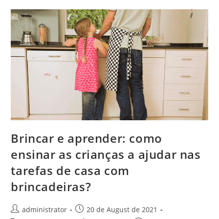
Crianças
De
3
A
5
Anos?
Brincar e aprender: como
ensinar as crianças a ajudar nas
tarefas de casa com
brincadeiras?
Post
Post
administrator
20 de August de 2021