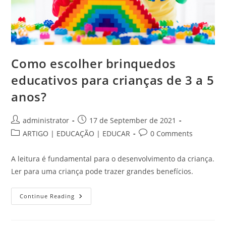
Como escolher brinquedos
educativos para crianças de 3 a 5
anos?
Post
Post
administrator
17 de September de 2021
author:
published:
Post
Post
ARTIGO | EDUCAÇÃO | EDUCAR
0 Comments
category:
comments:
A leitura é fundamental para o desenvolvimento da criança.
Ler para uma criança pode trazer grandes benefícios.
Como
Continue Reading
Escolher
Brinquedos
Educativos
Para