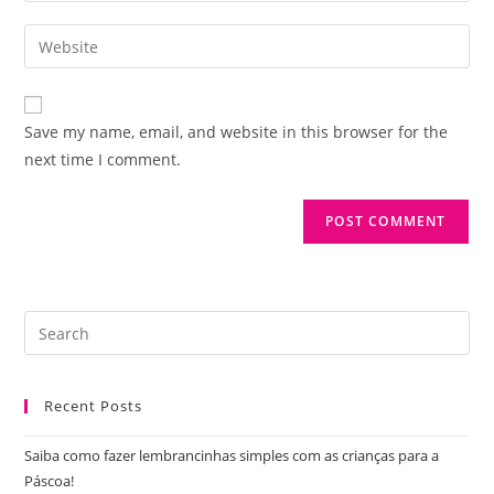
username
email
Enter
to
address
your
comment
to
website
comment
URL
Save my name, email, and website in this browser for the
(optional)
next time I comment.
Pre
Es
to
Recent Posts
clo
the
Saiba como fazer lembrancinhas simples com as crianças para a
sea
Páscoa!
pan