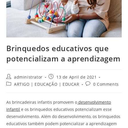
Brinquedos educativos que
potencializam a aprendizagem
Post
Post
administrator
13 de April de 2021
author:
published:
Post
Post
ARTIGO | EDUCAÇÃO | EDUCAR
0 Comments
category:
comments:
As brincadeiras infantis promovem o
desenvolvimento
infantil
e os brinquedos educativos potencializam esse
desenvolvimento. Além do desenvolvimento, os brinquedos
educativos também podem potencializar a aprendizagem