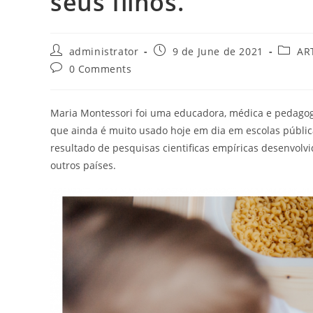
seus filhos.
Post
Post
Post
administrator
9 de June de 2021
AR
author:
published:
catego
Post
0 Comments
comments:
Maria Montessori foi uma educadora, médica e pedagog
que ainda é muito usado hoje em dia em escolas públic
resultado de pesquisas cientificas empíricas desenvolvi
outros países.