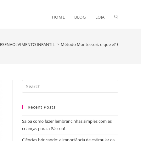
Toggle
HOME
BLOG
LOJA
website
 DESENVOLVIMENTO INFANTIL
>
Método Montessori, o que é? E como adota
search
Press
Escape
to
Recent Posts
close
the
Saiba como fazer lembrancinhas simples com as
search
crianças para a Páscoa!
panel.
Ciências brincando: a importância de estimular os