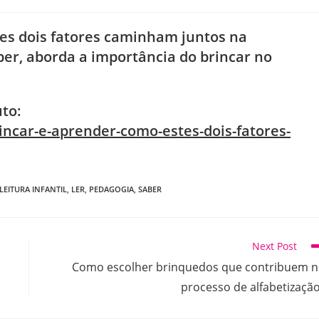
ry:
comments:
tes dois fatores caminham juntos na
er, aborda a importância do brincar no
uto:
incar-e-aprender-como-estes-dois-fatores-
LEITURA INFANTIL
,
LER
,
PEDAGOGIA
,
SABER
Next Post
Como escolher brinquedos que contribuem 
processo de alfabetizaçã