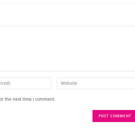
Enter
your
website
or the next time I comment.
URL
(optional)