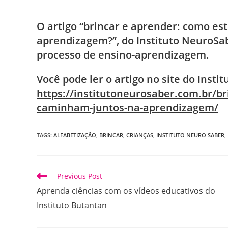
author:
published:
catego
O artigo “brincar e aprender: como es
aprendizagem?”, do Instituto NeuroSab
processo de ensino-aprendizagem.
Você pode ler o artigo no site do Instit
https://institutoneurosaber.com.br/br
caminham-juntos-na-aprendizagem/
TAGS
:
ALFABETIZAÇÃO
,
BRINCAR
,
CRIANÇAS
,
INSTITUTO NEURO SABER
,
Read
Previous Post
more
Aprenda ciências com os vídeos educativos do
articles
Instituto Butantan