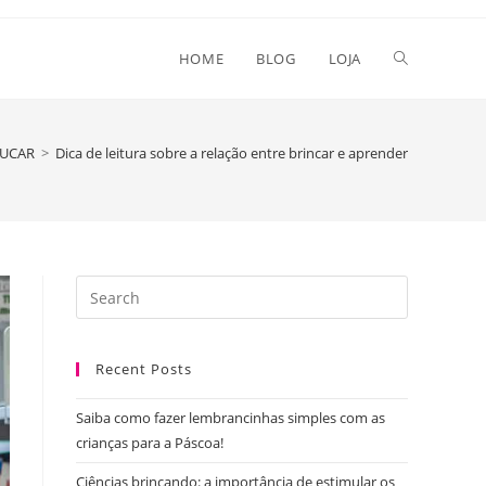
Toggle
HOME
BLOG
LOJA
website
DUCAR
>
Dica de leitura sobre a relação entre brincar e aprender
search
Press
Escape
to
Recent Posts
close
the
Saiba como fazer lembrancinhas simples com as
search
crianças para a Páscoa!
panel.
Ciências brincando: a importância de estimular os