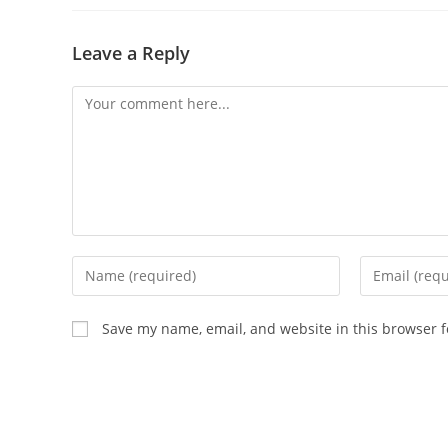
Leave a Reply
Comment
Enter
Enter
your
your
name
email
Save my name, email, and website in this browser f
or
address
username
to
to
comment
comment