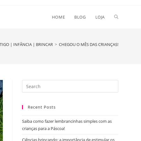
Toggle
HOME
BLOG
LOJA
website
TIGO | INFÂNCIA | BRINCAR
>
CHEGOU O MÊS DAS CRIANÇAS!
search
Press
Escape
to
Recent Posts
close
the
Saiba como fazer lembrancinhas simples com as
search
crianças para a Páscoa!
panel.
Ciências brincando: a importância de estimular os