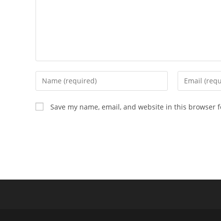
Enter
Enter
your
your
name
email
Save my name, email, and website in this browser f
or
address
username
to
to
comment
comment