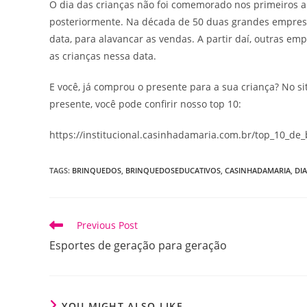
O dia das crianças não foi comemorado nos primeiros a
posteriormente. Na década de 50 duas grandes empresa
data, para alavancar as vendas. A partir daí, outras 
as crianças nessa data.
E você, já comprou o presente para a sua criança? No s
presente, você pode confirir nosso top 10:
https://institucional.casinhadamaria.com.br/top_10_de
TAGS
:
BRINQUEDOS
,
BRINQUEDOSEDUCATIVOS
,
CASINHADAMARIA
,
DI
Read
Previous Post
more
Esportes de geração para geração
articles
YOU MIGHT ALSO LIKE