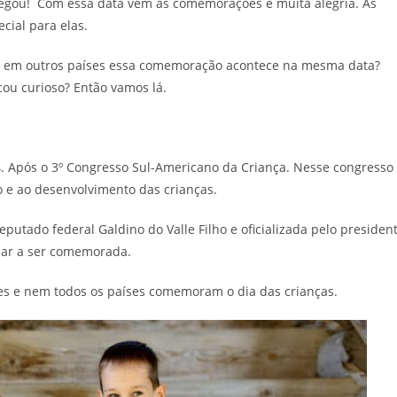
egou! Com essa data vem as comemorações e muita alegria. As
cial para elas.
e em outros países essa comemoração acontece na mesma data?
ou curioso? Então vamos lá.
. Após o 3
º Congre
sso Sul-Americano da Criança. Nesse congresso
o e ao desenvolvimento das crianças.
 deputado federal
Galdino do Valle Filho e oficializada pelo pre
siden
sar a ser comemorada.
ses e nem todos os países comemoram o dia das crianças.