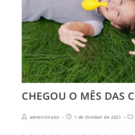
CHEGOU O MÊS DAS C
Post
Post
Pos
administrator
1 de October de 2021
author:
published:
cat