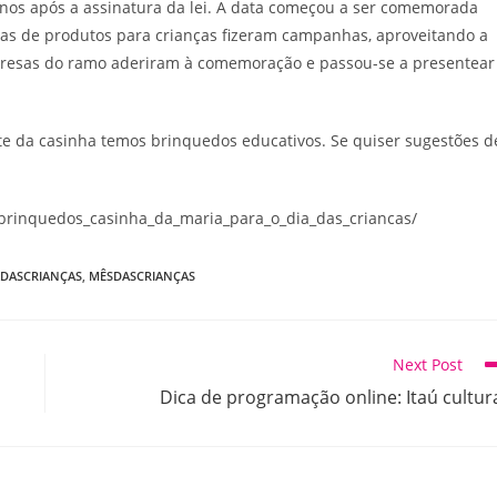
nos após a assinatura da lei. A data começou a ser comemorada
s de produtos para crianças fizeram campanhas, aproveitando a
empresas do ramo aderiram à comemoração e passou-se a presentear
ite da casinha temos brinquedos educativos. Se quiser sugestões d
_brinquedos_casinha_da_maria_para_o_dia_das_criancas/
ADASCRIANÇAS
,
MÊSDASCRIANÇAS
Next Post
Dica de programação online: Itaú cultur